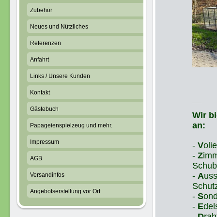
Zubehör
Neues und Nützliches
Referenzen
Anfahrt
Links / Unsere Kunden
Kontakt
Gästebuch
Wir bi
an:
Papageienspielzeug und mehr.
Impressum
-
V
oli
-
Z
imm
AGB
Schub
-
A
uss
Versandinfos
Schut
Angebotserstellung vor Ort
-
S
ond
-
E
del
-
D
rah